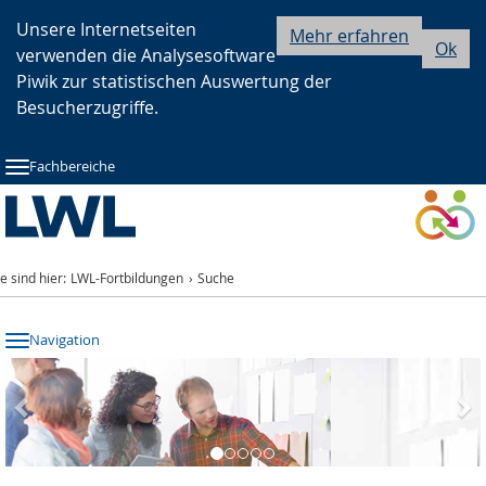
Zur
Zur
Zum
Unsere Internetseiten
Mehr erfahren
Ok
verwenden die Analysesoftware
Hauptnavigation
Seitennavigation
Inhalt
Piwik zur statistischen Auswertung der
Besucherzugriffe.
Fachbereiche
ie sind hier:
LWL-Fortbildungen
Suche
Navigation
Previous
Nex