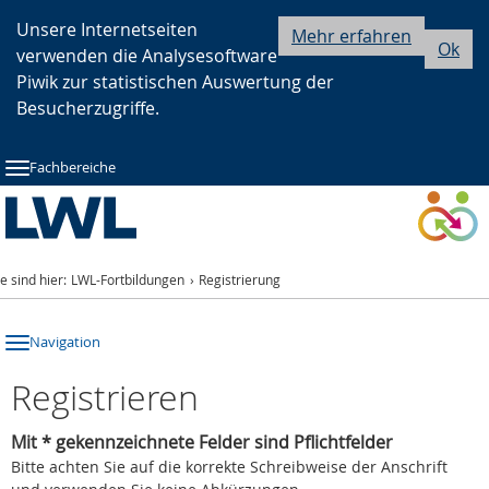
Zur
Zur
Zum
Unsere Internetseiten
Mehr erfahren
Ok
verwenden die Analysesoftware
Hauptnavigation
Seitennavigation
Inhalt
Piwik zur statistischen Auswertung der
Besucherzugriffe.
Fachbereiche
ie sind hier:
LWL-Fortbildungen
Registrierung
Navigation
Registrieren
Mit * gekennzeichnete Felder sind Pflichtfelder
Bitte achten Sie auf die korrekte Schreibweise der Anschrift