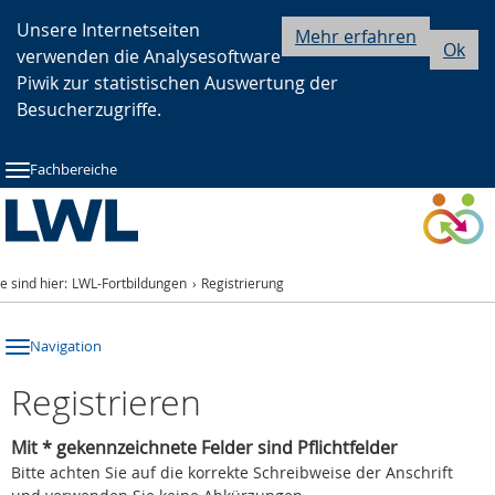
Zur
Zur
Zum
Unsere Internetseiten
Mehr erfahren
Ok
verwenden die Analysesoftware
Hauptnavigation
Seitennavigation
Inhalt
Piwik zur statistischen Auswertung der
Besucherzugriffe.
Fachbereiche
ie sind hier:
LWL-Fortbildungen
Registrierung
Navigation
Registrieren
Mit * gekennzeichnete Felder sind Pflichtfelder
Bitte achten Sie auf die korrekte Schreibweise der Anschrift