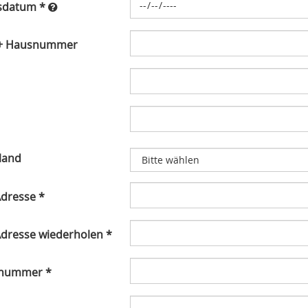
sdatum *
 + Hausnummer
land
Adresse *
Adresse wiederholen *
nnummer *