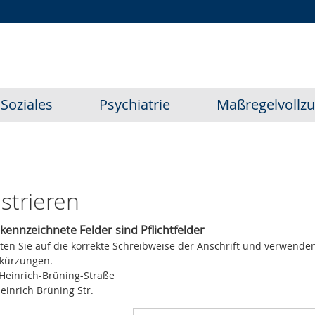
Zur
Zur
Zum
Hauptnavigation
Seitennavigation
Inhalt
Soziales
Psychiatrie
Maßregelvollz
strieren
ekennzeichnete Felder sind Pflichtfelder
hten Sie auf die korrekte Schreibweise der Anschrift und verwende
bkürzungen.
 Heinrich-Brüning-Straße
Heinrich Brüning Str.