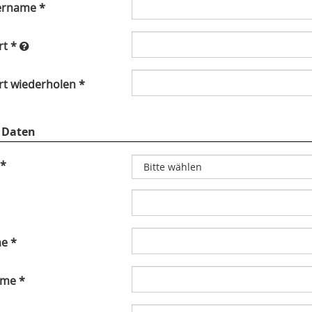
ername *
rt *
t wiederholen *
e Daten
 *
e *
me *