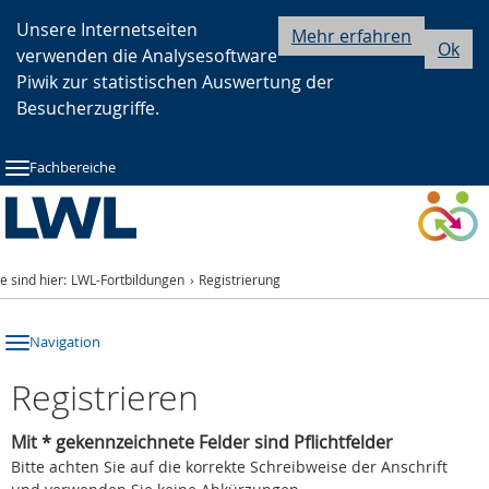
Zur
Zur
Zum
Unsere Internetseiten
Mehr erfahren
Ok
verwenden die Analysesoftware
Hauptnavigation
Seitennavigation
Inhalt
Piwik zur statistischen Auswertung der
Besucherzugriffe.
Fachbereiche
ie sind hier:
LWL-Fortbildungen
Registrierung
Navigation
Registrieren
Mit * gekennzeichnete Felder sind Pflichtfelder
Bitte achten Sie auf die korrekte Schreibweise der Anschrift