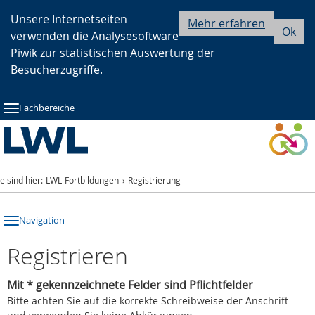
Zur
Zur
Zum
Unsere Internetseiten
Mehr erfahren
Ok
verwenden die Analysesoftware
Hauptnavigation
Seitennavigation
Inhalt
Piwik zur statistischen Auswertung der
Besucherzugriffe.
Fachbereiche
ie sind hier:
LWL-Fortbildungen
Registrierung
Navigation
Registrieren
Mit * gekennzeichnete Felder sind Pflichtfelder
Bitte achten Sie auf die korrekte Schreibweise der Anschrift