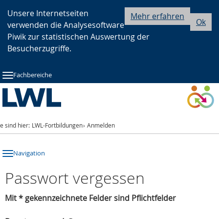
Zur
Zur
Zum
Unsere Internetseiten
Mehr erfahren
Ok
verwenden die Analysesoftware
Hauptnavigation
Seitennavigation
Inhalt
Piwik zur statistischen Auswertung der
Besucherzugriffe.
Fachbereiche
ie sind hier:
LWL-Fortbildungen
Anmelden
Navigation
Passwort vergessen
Mit * gekennzeichnete Felder sind Pflichtfelder