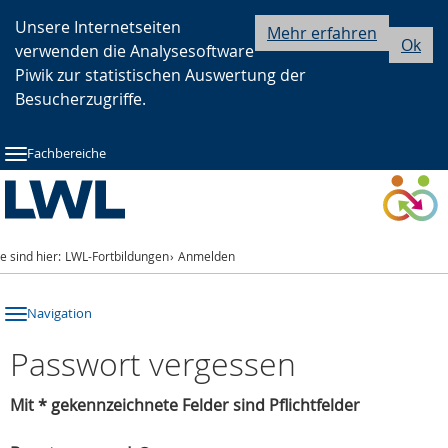
Zur
Zur
Zum
Unsere Internetseiten
Mehr erfahren
Ok
verwenden die Analysesoftware
Hauptnavigation
Seitennavigation
Inhalt
Piwik zur statistischen Auswertung der
Besucherzugriffe.
Fachbereiche
ie sind hier:
LWL-Fortbildungen
Anmelden
Navigation
Passwort vergessen
Mit * gekennzeichnete Felder sind Pflichtfelder