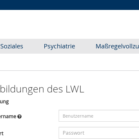
Zur
Zur
Zum
Hauptnavigation
Seitennavigation
Inhalt
Soziales
Psychiatrie
Maßregelvollz
tbildungen des LWL
ung
ername
rt