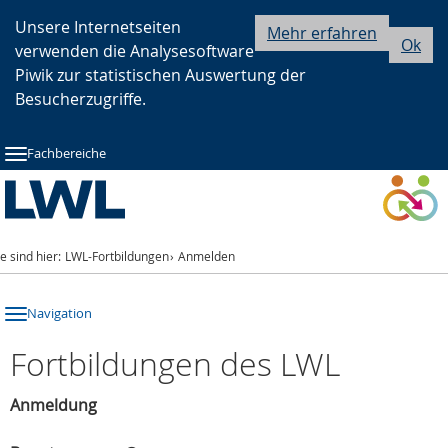
Zur
Zur
Zum
Unsere Internetseiten
Mehr erfahren
Ok
verwenden die Analysesoftware
Hauptnavigation
Seitennavigation
Inhalt
Piwik zur statistischen Auswertung der
Besucherzugriffe.
Fachbereiche
ie sind hier:
LWL-Fortbildungen
Anmelden
Navigation
Fortbildungen des LWL
Anmeldung