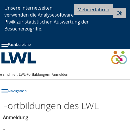
Zur
Zur
Zum
Unsere Internetseiten
Mehr erfahren
Ok
verwenden die Analysesoftware
Hauptnavigation
Seitennavigation
Inhalt
Piwik zur statistischen Auswertung der
Besucherzugriffe.
Fachbereiche
ie sind hier:
LWL-Fortbildungen
Anmelden
Navigation
Fortbildungen des LWL
Anmeldung