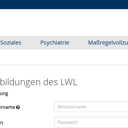
Zur
Zur
Zum
Hauptnavigation
Seitennavigation
Inhalt
Soziales
Psychiatrie
Maßregelvollz
tbildungen des LWL
ung
ername
rt